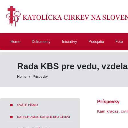
Home
Dokumenty
Iniciatívy
Podujatia
Foto
Rada KBS pre vedu, vzdelan
Home
/
Príspevky
Príspevky
SVÄTÉ PÍSMO
Kam kráčaš, civil
KATECHIZMUS KATOLÍCKEJ CIRKVI